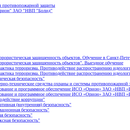
мы противопожарной защиты
Орион" ЗАО "НВП "Болид"
ррористическая защищенность объектов. Обучение в Санкт-Пете
ррористическая защищенность объектов". Выездное обучение
актика терроризма. Противодействие распространению идеологи
актика терроризма. Противодействие распространению идеологи
ическая безопасность"
рно-технические средства охраны и системы противопожарной
дование и программное обеспечение ИСО «Орион» ЗАО «НВП «Б
дование и программное обеспечение ИСО «Орион» ЗАО «НВП «Б
одействие коррупции"
тивная (внутренняя) безопасность"
ационная безопасность"
я безопасность"
ксная безопасность"