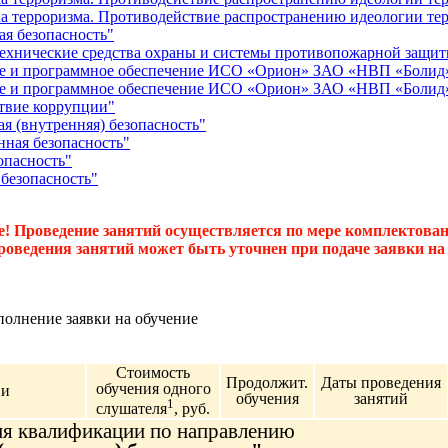
 терроризма. Противодействие распространению идеологии тер
я безопасность"
ехнические средства охраны и системы противопожарной защи
ие и программное обеспечение ИСО «Орион» ЗАО «НВП «Болид»
ие и программное обеспечение ИСО «Орион» ЗАО «НВП «Болид»
твие коррупции"
я (внутренняя) безопасность"
ная безопасность"
опасность"
безопасность"
! Проведение занятий осуществляется по мере комплектован
роведения занятий может быть уточнен при подаче заявки на 
полнение заявки на обучение
Стоимость
Продолжит.
Даты проведения
обучения одного
ии
обучения
занятий
1
слушателя
, руб.
 квалификации по направлению